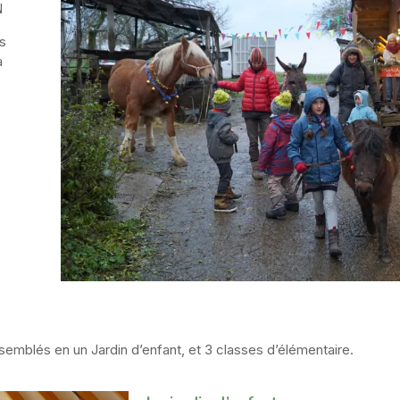
N
es
a
ssemblés en un Jardin d’enfant, et 3 classes d’élémentaire.