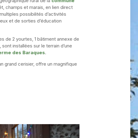
géographique rural de
la
commune
êt, champs et marais
, en lien direct
multiples possibilités d’activités
jeux et de sorties d’éducation
es de
2 yourtes, 1 bâtiment annexe de
, sont installées
sur le terrain d’une
ferme des Baraques
.
un grand cerisier, offre un magnifique