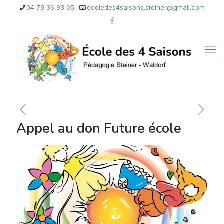
04 79 36 93 05
ecoledes4saisons.steiner@gmail.com
Appel au don Future école